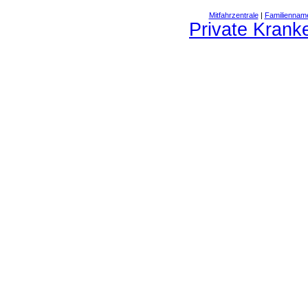
Mitfahrzentrale
|
Familiennam
Private Krank