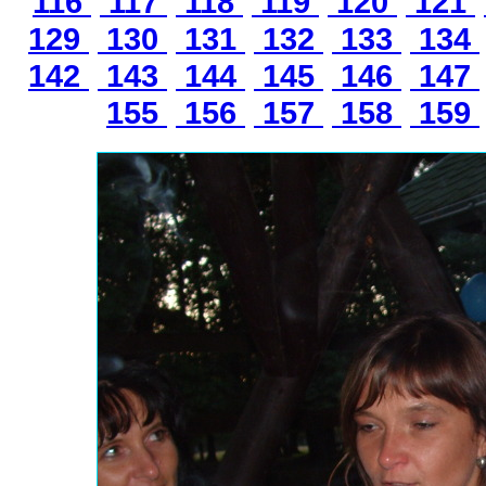
116
117
118
119
120
121
129
130
131
132
133
134
142
143
144
145
146
147
155
156
157
158
159