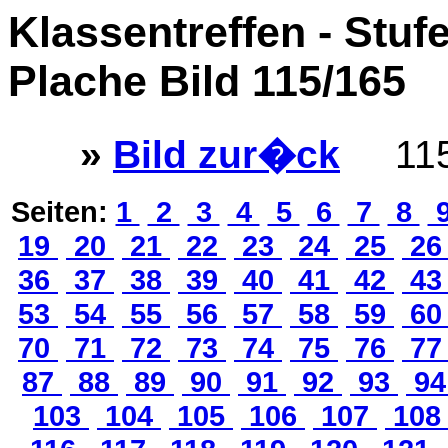
Klassentreffen - Stuf
Plache Bild 115/165
»
Bild zur�ck
115
Seiten:
1
2
3
4
5
6
7
8
19
20
21
22
23
24
25
2
36
37
38
39
40
41
42
4
53
54
55
56
57
58
59
6
70
71
72
73
74
75
76
7
87
88
89
90
91
92
93
9
103
104
105
106
107
10