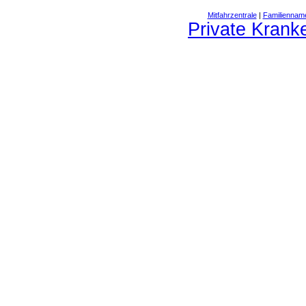
Mitfahrzentrale
|
Familiennam
Private Krank