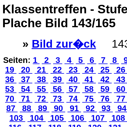
Klassentreffen - Stuf
Plache Bild 143/165
»
Bild zur�ck
143
Seiten:
1
2
3
4
5
6
7
8
19
20
21
22
23
24
25
2
36
37
38
39
40
41
42
4
53
54
55
56
57
58
59
6
70
71
72
73
74
75
76
7
87
88
89
90
91
92
93
9
103
104
105
106
107
10