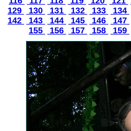
116
117
118
119
120
121
129
130
131
132
133
134
142
143
144
145
146
147
155
156
157
158
159