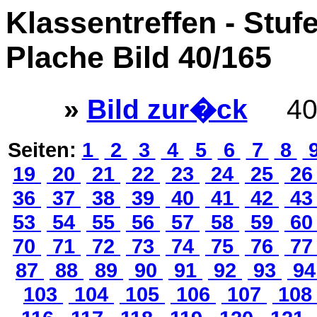
Klassentreffen - Stuf
Plache Bild 40/165
»
Bild zur�ck
40
Seiten:
1
2
3
4
5
6
7
8
19
20
21
22
23
24
25
2
36
37
38
39
40
41
42
4
53
54
55
56
57
58
59
6
70
71
72
73
74
75
76
7
87
88
89
90
91
92
93
9
103
104
105
106
107
10