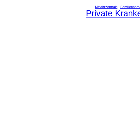
Mitfahrzentrale
|
Familiennam
Private Krank