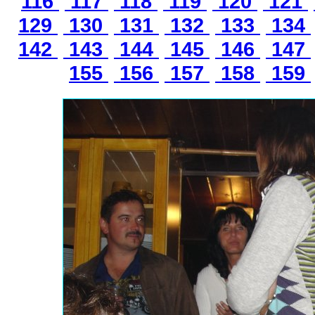
116
117
118
119
120
121
129
130
131
132
133
134
142
143
144
145
146
147
155
156
157
158
159