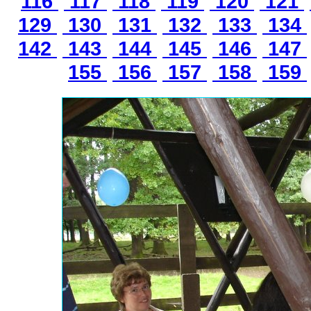
116
117
118
119
120
121
129
130
131
132
133
134
142
143
144
145
146
147
155
156
157
158
159