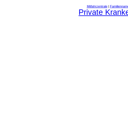
Mitfahrzentrale
|
Familiennam
Private Krank