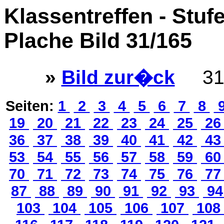
Klassentreffen - Stuf
Plache Bild 31/165
»
Bild zur�ck
31
Seiten:
1
2
3
4
5
6
7
8
19
20
21
22
23
24
25
2
36
37
38
39
40
41
42
4
53
54
55
56
57
58
59
6
70
71
72
73
74
75
76
7
87
88
89
90
91
92
93
9
103
104
105
106
107
10