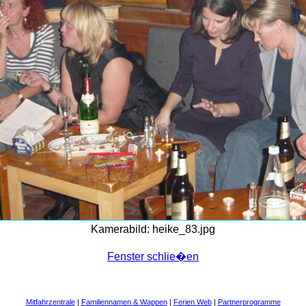
Kamerabild: heike_83.jpg
Fenster schlie�en
Mitfahrzentrale
|
Familiennamen & Wappen
|
Ferien Web
|
Partnerprogramme