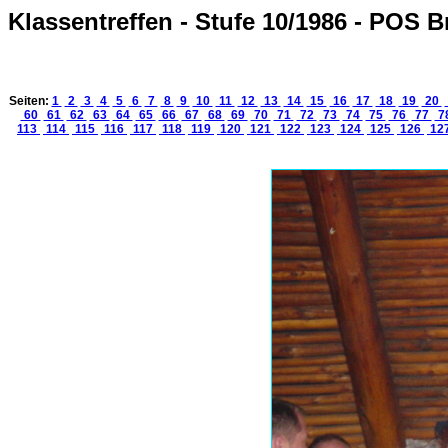
Klassentreffen - Stufe 10/1986 - POS 
Seiten:
1
2
3
4
5
6
7
8
9
10
11
12
13
14
15
16
17
18
19
20
60
61
62
63
64
65
66
67
68
69
70
71
72
73
74
75
76
77
7
113
114
115
116
117
118
119
120
121
122
123
124
125
126
12