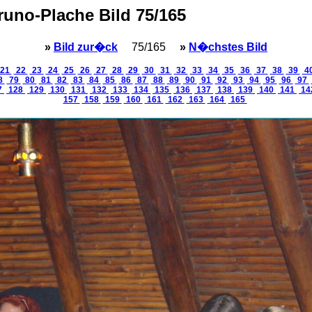
Bruno-Plache Bild 75/165
»
Bild zur�ck
75/165
»
N�chstes Bild
21
22
23
24
25
26
27
28
29
30
31
32
33
34
35
36
37
38
39
4
8
79
80
81
82
83
84
85
86
87
88
89
90
91
92
93
94
95
96
97
7
128
129
130
131
132
133
134
135
136
137
138
139
140
141
14
157
158
159
160
161
162
163
164
165