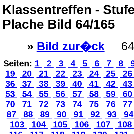
Klassentreffen - Stuf
Plache Bild 64/165
»
Bild zur�ck
64
Seiten:
1
2
3
4
5
6
7
8
19
20
21
22
23
24
25
2
36
37
38
39
40
41
42
4
53
54
55
56
57
58
59
6
70
71
72
73
74
75
76
7
87
88
89
90
91
92
93
9
103
104
105
106
107
10