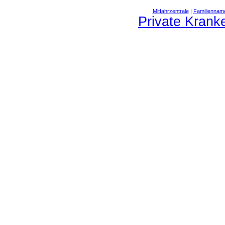
Mitfahrzentrale
|
Familiennam
Private Krank