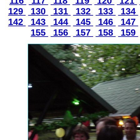
116
117
118
119
120
121
129
130
131
132
133
134
142
143
144
145
146
147
155
156
157
158
159