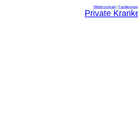
Mitfahrzentrale
|
Familiennam
Private Krank