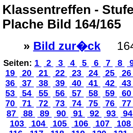
Klassentreffen - Stuf
Plache Bild 164/165
»
Bild zur�ck
164
Seiten:
1
2
3
4
5
6
7
8
19
20
21
22
23
24
25
2
36
37
38
39
40
41
42
4
53
54
55
56
57
58
59
6
70
71
72
73
74
75
76
7
87
88
89
90
91
92
93
9
103
104
105
106
107
10