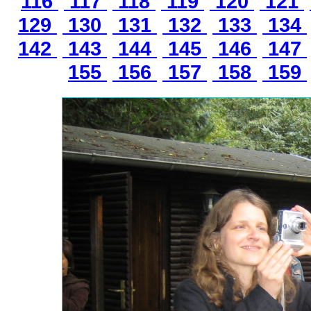
116
117
118
119
120
121
129
130
131
132
133
134
142
143
144
145
146
147
155
156
157
158
159