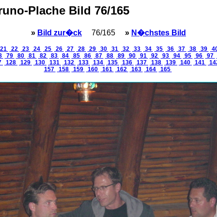
Bruno-Plache Bild 76/165
»
Bild zur�ck
76/165
»
N�chstes Bild
21
22
23
24
25
26
27
28
29
30
31
32
33
34
35
36
37
38
39
4
8
79
80
81
82
83
84
85
86
87
88
89
90
91
92
93
94
95
96
97
7
128
129
130
131
132
133
134
135
136
137
138
139
140
141
14
157
158
159
160
161
162
163
164
165