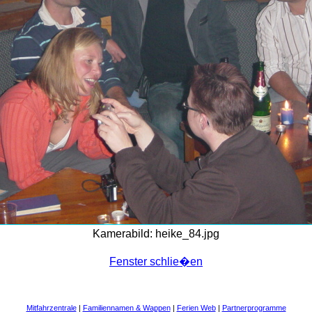
Kamerabild: heike_84.jpg
Fenster schlie�en
Mitfahrzentrale
|
Familiennamen & Wappen
|
Ferien Web
|
Partnerprogramme