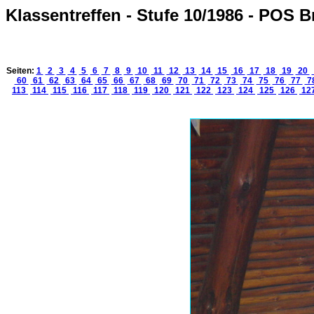
Klassentreffen - Stufe 10/1986 - POS 
Seiten:
1
2
3
4
5
6
7
8
9
10
11
12
13
14
15
16
17
18
19
20
60
61
62
63
64
65
66
67
68
69
70
71
72
73
74
75
76
77
7
113
114
115
116
117
118
119
120
121
122
123
124
125
126
12