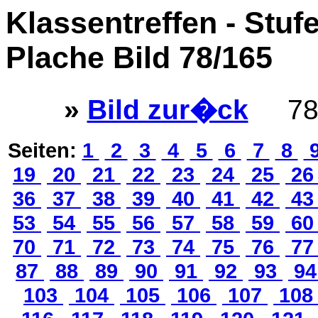
Klassentreffen - Stuf
Plache Bild 78/165
»
Bild zur�ck
78
Seiten:
1
2
3
4
5
6
7
8
19
20
21
22
23
24
25
2
36
37
38
39
40
41
42
4
53
54
55
56
57
58
59
6
70
71
72
73
74
75
76
7
87
88
89
90
91
92
93
9
103
104
105
106
107
10