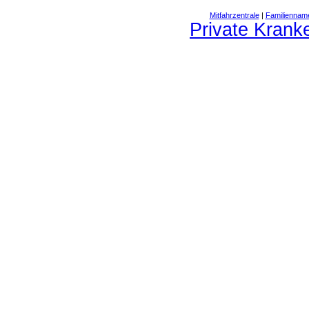
Mitfahrzentrale
|
Familiennam
Private Krank