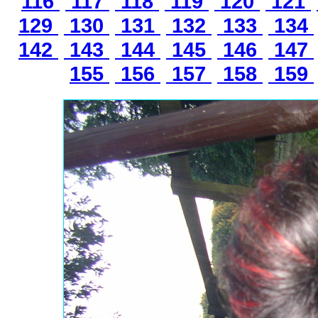
116
117
118
119
120
121
129
130
131
132
133
134
142
143
144
145
146
147
155
156
157
158
159