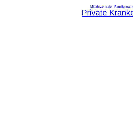
Mitfahrzentrale
|
Familiennam
Private Krank