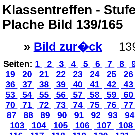
Klassentreffen - Stuf
Plache Bild 139/165
»
Bild zur�ck
139
Seiten:
1
2
3
4
5
6
7
8
19
20
21
22
23
24
25
2
36
37
38
39
40
41
42
4
53
54
55
56
57
58
59
6
70
71
72
73
74
75
76
7
87
88
89
90
91
92
93
9
103
104
105
106
107
10