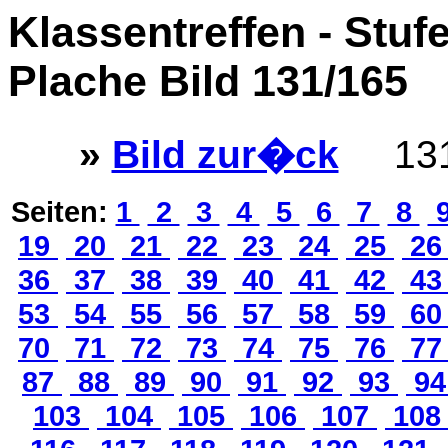
Klassentreffen - Stuf
Plache Bild 131/165
»
Bild zur�ck
131
Seiten:
1
2
3
4
5
6
7
8
19
20
21
22
23
24
25
2
36
37
38
39
40
41
42
4
53
54
55
56
57
58
59
6
70
71
72
73
74
75
76
7
87
88
89
90
91
92
93
9
103
104
105
106
107
10