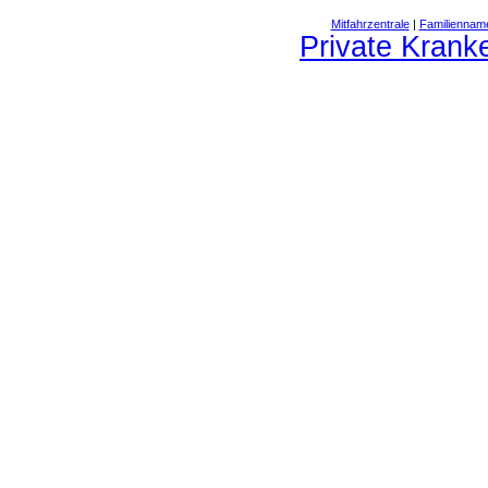
Mitfahrzentrale
|
Familiennam
Private Krank